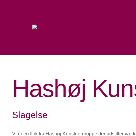
Skip
to
content
Hashøj Kun
Slagelse
Vi er en flok fra Hashøj Kunstnergruppe der udstiller værke