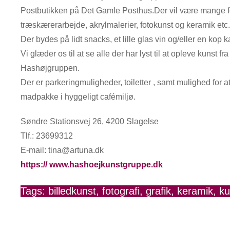
Postbutikken på Det Gamle Posthus.Der vil være mange fo
træskærerarbejde, akrylmalerier, fotokunst og keramik etc.
Der bydes på lidt snacks, et lille glas vin og/eller en kop ka
Vi glæder os til at se alle der har lyst til at opleve kunst fr
Hashøjgruppen.
Der er parkeringmuligheder, toiletter , samt mulighed for 
madpakke i hyggeligt cafémiljø.
Søndre Stationsvej 26, 4200 Slagelse
Tlf.: 23699312
E-mail: tina@artuna.dk
https:// www.hashoejkunstgruppe.dk
Tags:
billedkunst
,
fotografi
,
grafik
,
keramik
,
k