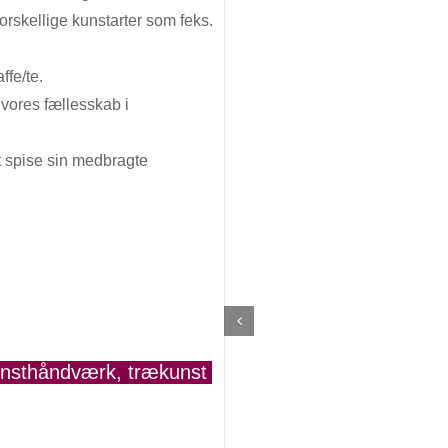
rskellige kunstarter som feks.
ffe/te.
a vores fællesskab i
at spise sin medbragte
unsthåndværk
,
trækunst